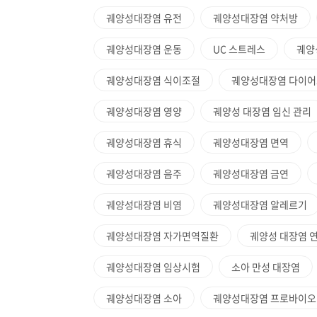
궤양성대장염 유전
궤양성대장염 약처방
궤양성대장염 운동
UC 스트레스
궤양
궤양성대장염 식이조절
궤양성대장염 다이어
궤양성대장염 영양
궤양성 대장염 임신 관리
궤양성대장염 휴식
궤양성대장염 면역
궤양성대장염 음주
궤양성대장염 금연
궤양성대장염 비염
궤양성대장염 알레르기
궤양성대장염 자가면역질환
궤양성 대장염 
궤양성대장염 임상시험
소아 만성 대장염
궤양성대장염 소아
궤양성대장염 프로바이