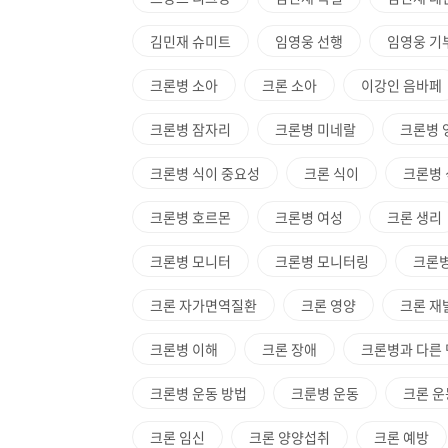
김민재 슈미트
임영웅 선행
임영웅 기
크론병 소아
크론 소아
이강인 음바페
크론병 잠자리
크론병 미네랄
크론병 
크론병 식이 중요성
크론 식이
크론병
크론병 호르몬
크론병 여성
크론 생리
크론병 모니터
크론병 모니터링
크론병
크론 자가면역질환
크론 영양
크론 재
크론병 이해
크론 장애
크론병과 다른
크론병 운동 방법
크룬병 운동
크론 운
크론 임신
크론 양양섭취
크론 예방