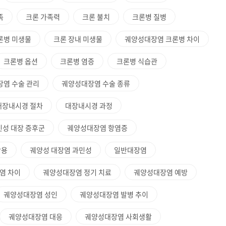
족
크론 가족력
크론 불치
크론병 질병
론병 미생물
크론 장내 미생물
궤양성대장염 크론병 차이
크론병 옵션
크론병 염증
크론병 식습관
장염 수술 관리
궤양성대장염 수술 종류
대장내시경 절차
대장내시경 과정
민성 대장 증후군
궤양성대장염 항염증
작용
궤양성 대장염 과민성
일반대장염
염 차이
궤양성대장염 정기 치료
궤양성대장염 예방
궤양성대장염 성인
궤양성대장염 발병 추이
궤양성대장염 대응
궤양성대장염 사회생활