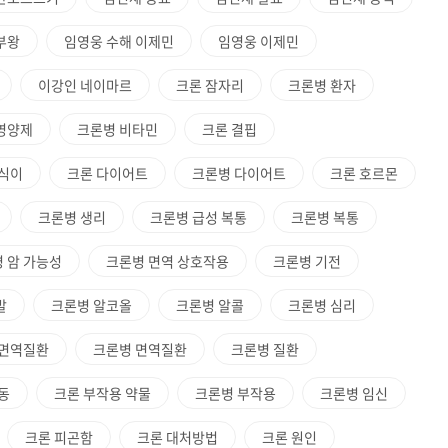
부왕
임영웅 수해 이제민
임영웅 이제민
이강인 네이마르
크론 잠자리
크론병 환자
영양제
크론병 비타민
크론 결핍
 식이
크론 다이어트
크론병 다이어트
크론 호르몬
크론병 생리
크론병 급성 복통
크론병 복통
 암 가능성
크론병 면역 상호작용
크론병 기전
발
크론병 알코올
크론병 알콜
크론병 심리
 면역질환
크론병 면역질환
크론병 질환
동
크론 부작용 약물
크론병 부작용
크론병 임신
크론 피곤함
크론 대처방법
크론 원인