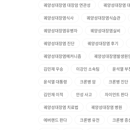
궤양성대장염 대장암 연관성
궤양성대장염 대
궤양성대장염식사
궤양성대장염식습관
궤양성대장염유병자
궤양성대장염실비
궤양성대장염 진단
궤양성대장염 후기
궤양성대장염메커니즘
궤양성대장염발생원
김민재 우승
이강인 소속팀
윤석열 부
윤석열 대통령
크론병 암
크론병 진단
김민재 이적
안성 사고
자이언트 판다
궤양성대장염 치료법
궤양성대장염 병원
에버랜드 판다
크론병 유전
크론병 증