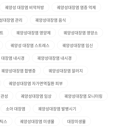
궤양성 대장염 비약처방
궤양성대장염 염증 억제
성대장염 관리
궤양성대장염 음식
트
궤양성대장염 영양제
궤양성대장염 영양소
궤양성 대장염 스트레스
궤양성대장염 임신
대장염 내시경
궤양성대장염 내시경
궤양성대장염 합병증
궤양성대장염 알러지
궤양성대장염 자가면역질환 피부
연관성
궤양성대장염 임상
궤양성대장염 모니터링
소아 대장염
궤양성대장염 발병시기
오틱스
궤양성대장염 미생물
대장미생물