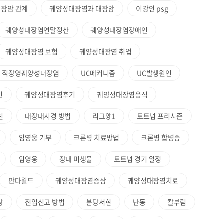
장암 관계
궤양성대장염과 대장암
이강인 psg
궤양성대장염연말정산
궤양성대장염장애인
궤양성대장염 보험
궤양성대장염 취업
직장영궤양성대장염
UC메커니즘
UC발생원인
인
궤양성대장염후기
궤양성대장염음식
친
대장내시경 방법
리그앙1
토트넘 프리시즌
임영웅 기부
크론병 치료방법
크론병 합병증
임영웅
장내 미생물
토트넘 경기 일정
판다월드
궤양성대장염증상
궤양성대장염치료
상
전입신고 방법
분당서현
난동
칼부림