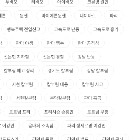
푸바오
러바오
아이바오
크론병 원인
에른
뮌헨
바이에른뮌헨
네이마르
파리
행복주택 전입신고
고속도로 난동
고속도로 흉기
람
판다 야생
판다 맹수
판다 공격성
신논현 지하철
신논현 경찰
강남 난동
칼부림 예고 정리
경기도 칼부림
강남 칼부림
서현 칼부림
칼부림 내용
칼부림 사고
림
서현칼부림
분당칼부림
판다 흑곰
토트넘 프리
프리시즌 손흥민
토트넘 쿠팡
 이강인
음바페 소속팀
파리 생제르망 이강인
반도프스키
김민재 동료
김민재 발표
김민재 공식