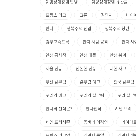
궤양성대장염 발병
궤양성대장염 유산균
프랑스 리그
크론
김민재
바이
판다
행복주택 전입
행복주택 청년
경부고속도록
판다 사람 공격
판다 사
안성 공사장
안성 매몰
안성 붕괴
서울 난동
신논현 난동
서현 사고
부산 칼부림
칼부림 예고
전국 칼부림
오리역 예고
오리역 칼부림
오리 칼부
판다의 천적은?
판다천적
케인 프리
케인 프리시즌
음바페 이강인
네이마르
프랑스 리그앙
김민재 독일
김민재 레