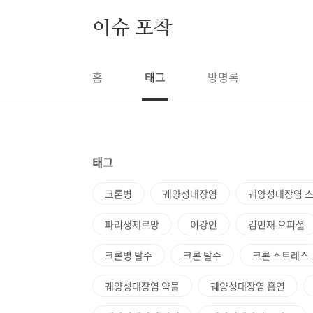
본문 바로가기
이슈 포착
홈
태그
방명록
태그
크론병
궤양성대장염
궤양성대장염 
파리생제르망
이강인
김민재 오피셜
크론병 탈수
크론 탈수
크론 스트레스
궤양성대장염 약물
궤양성대장염 흡연