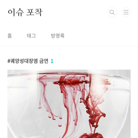
본문 바로가기
이슈 포착
홈
태그
방명록
궤양성대장염 금연
1